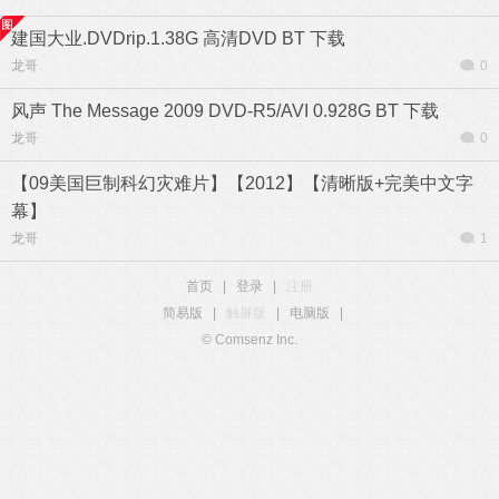
建国大业.DVDrip.1.38G 高清DVD BT 下载
龙哥
0
风声 The Message 2009 DVD-R5/AVI 0.928G BT 下载
龙哥
0
【09美国巨制科幻灾难片】【2012】【清晰版+完美中文字
幕】
龙哥
1
首页
|
登录
|
注册
简易版
|
触屏版
|
电脑版
|
© Comsenz Inc.