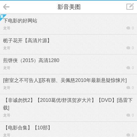
影音美图
下电影的好网站
龙哥
0
栀子花开【高清片源】
龙哥
0
煎饼侠（2015）高清1280
龙哥
0
[密室之不可告人][苏有朋、吴佩慈2010年最新悬疑惊悚片]
龙哥
0
【非诚勿扰2】【2010葛优/舒淇贺岁大片】【DVD】[迅雷下
载]
龙哥
0
【电影合集】【10部】
龙哥
0