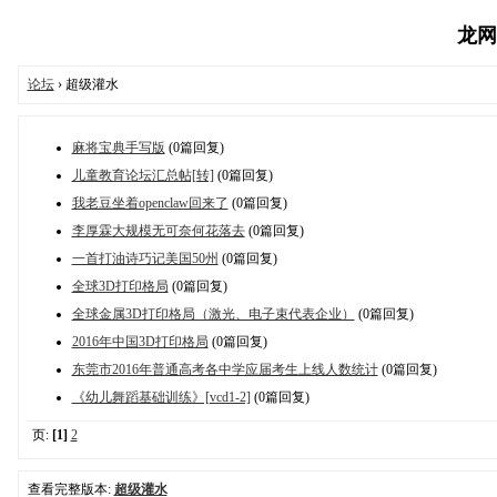
龙网论
论坛
› 超级灌水
麻将宝典手写版
(0篇回复)
儿童教育论坛汇总帖[转]
(0篇回复)
我老豆坐着openclaw回来了
(0篇回复)
李厚霖大规模无可奈何花落去
(0篇回复)
一首打油诗巧记美国50州
(0篇回复)
全球3D打印格局
(0篇回复)
全球金属3D打印格局（激光、电子束代表企业）
(0篇回复)
2016年中国3D打印格局
(0篇回复)
东莞市2016年普通高考各中学应届考生上线人数统计
(0篇回复)
《幼儿舞蹈基础训练》[vcd1-2]
(0篇回复)
页:
[1]
2
查看完整版本:
超级灌水